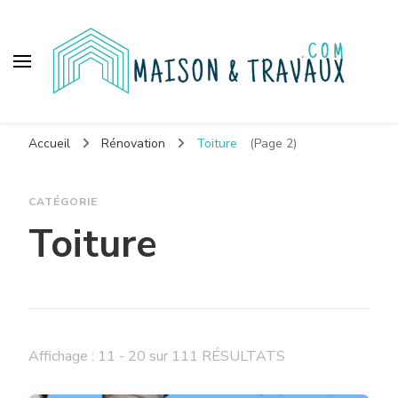
Maison et travaux
Accueil
Rénovation
Toiture
(Page 2)
CATÉGORIE
Toiture
Affichage : 11 - 20 sur 111 RÉSULTATS