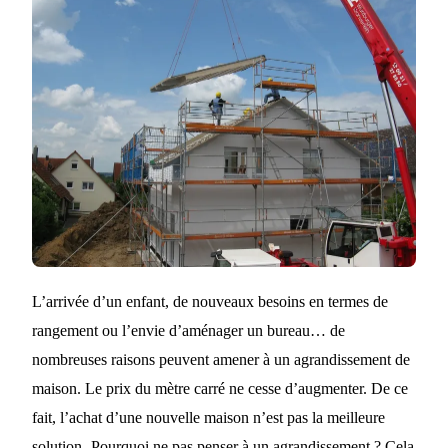
QUELLE
OPTION
CHOISIR ?
L’arrivée d’un enfant, de nouveaux besoins en termes de
rangement ou
l’
envie d’aménager un bureau…
de
nombreuses
raisons peuvent amener à un
agrandissement de
maison.
L
e prix d
u
mètre carré ne cesse d’augmenter.
De ce
fait, l
’achat d’une nouvelle maison n’est pas
la
meilleure
solution.
Pourquoi ne pas penser à un agrandissement ?
C
ela