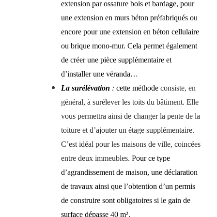
extension par ossature bois et bardage, pour
u
ne extension en murs béton préfabriqués
ou
encore pour u
ne extension en béton cellulaire
ou brique mono-mur.
Cela
permet également
de créer une pièce supplémentaire et
d’installer une
véranda…
La surélévation
:
cette méthode
consiste, en
général, à surélever les toit
s
du bâtiment. Elle
vous permettra ainsi de
changer la pente de la
toiture et d’ajouter un éta
g
e supplémentaire
.
C’est i
déal pour les maisons de ville, coincées
entre deux immeubles.
P
our ce type
d’agrandissement de maison,
une déclaration
de travaux ainsi que l’obtention d’un permis
de construire sont obligatoires si le gain de
surface dépasse 40 m
²
.