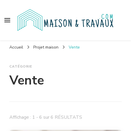
Maison et travaux
Accueil
Projet maison
Vente
CATÉGORIE
Vente
Affichage : 1 - 6 sur 6 RÉSULTATS