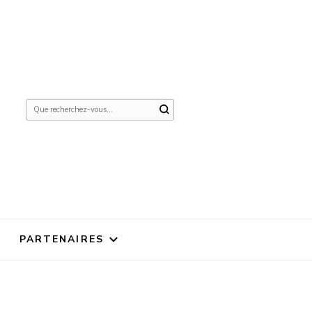
Vous
recherchiez
quelque
chose ?
PARTENAIRES