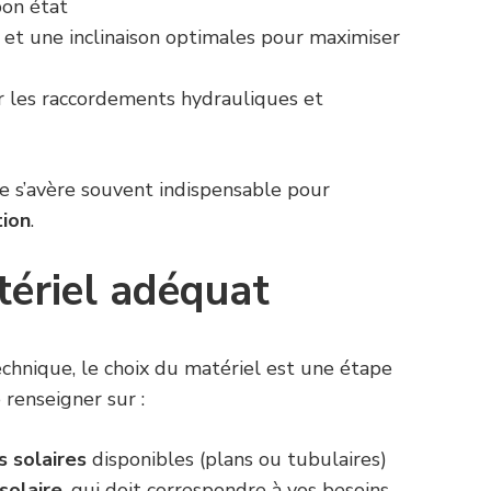
bon état
n et une inclinaison optimales pour maximiser
ur les raccordements hydrauliques et
e s’avère souvent indispensable pour
tion
.
tériel adéquat
 technique, le choix du matériel est une étape
 renseigner sur :
s solaires
disponibles (plans ou tubulaires)
solaire
, qui doit correspondre à vos besoins