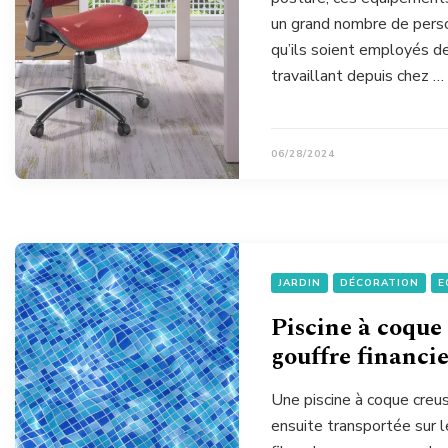
un grand nombre de person
qu’ils soient employés d
travaillant depuis chez …
06/28/2024
JARDIN
DÉCORATION
E
Piscine à coque 
gouffre financie
Une piscine à coque creus
ensuite transportée sur le