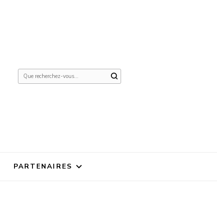
Vous
recherchiez
quelque
chose ?
PARTENAIRES