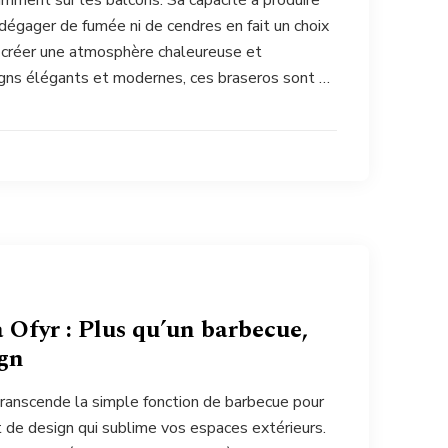
amment sur les balcons. Sa capacité à produire
dégager de fumée ni de cendres en fait un choix
t créer une atmosphère chaleureuse et
igns élégants et modernes, ces braseros sont …
 Ofyr : Plus qu’un barbecue,
ign
transcende la simple fonction de barbecue pour
t de design qui sublime vos espaces extérieurs.