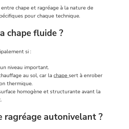
ix entre chape et ragréage à la nature de
 spécifiques pour chaque technique.
a chape fluide ?
ipalement si :
 un niveau important.
chauffage au sol, car la
chape
sert à enrober
ion thermique.
surface homogène et structurante avant la
.
e ragréage autonivelant ?