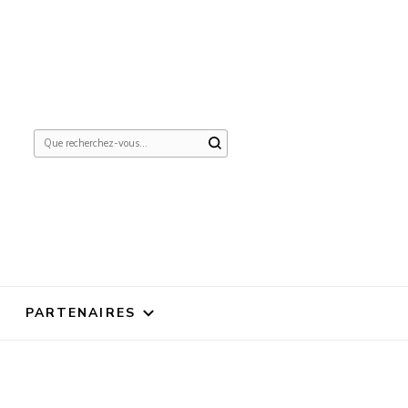
Vous
recherchiez
quelque
chose ?
PARTENAIRES