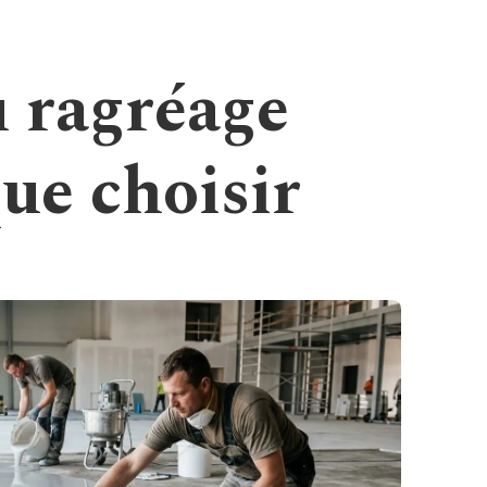
u ragréage
que choisir