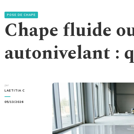
POSE DE CHAPE
Chape fluide o
autonivelant : 
par
LAETITIA C
05/13/2026