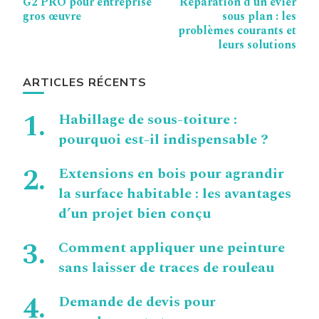
G2 PRO pour entreprise
Réparation d’un évier
d’article
gros œuvre
sous plan : les
problèmes courants et
leurs solutions
ARTICLES RÉCENTS
Habillage de sous-toiture :
pourquoi est-il indispensable ?
Extensions en bois pour agrandir
la surface habitable : les avantages
d’un projet bien conçu
Comment appliquer une peinture
sans laisser de traces de rouleau
Demande de devis pour