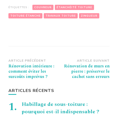
ÉTIQUETTES :
COUVREUR
ÉTANCHÉITÉ TOITURE
TOITURE ÉTANCHE
TRAVAUX TOITURE
ZINGUEUR
Navigation
ARTICLE PRÉCÉDENT
ARTICLE SUIVANT
Rénovation intérieure :
Rénovation de murs en
d’article
comment éviter les
pierre : préserver le
surcoûts imprévus ?
cachet sans erreurs
ARTICLES RÉCENTS
Habillage de sous-toiture :
pourquoi est-il indispensable ?