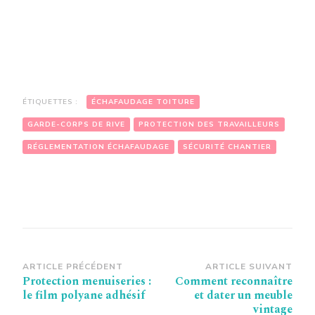
ÉTIQUETTES :
ÉCHAFAUDAGE TOITURE
GARDE-CORPS DE RIVE
PROTECTION DES TRAVAILLEURS
RÉGLEMENTATION ÉCHAFAUDAGE
SÉCURITÉ CHANTIER
Navigation
ARTICLE PRÉCÉDENT
ARTICLE SUIVANT
Protection menuiseries :
Comment reconnaître
d’article
le film polyane adhésif
et dater un meuble
vintage