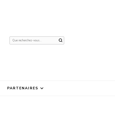
Vous
recherchiez
quelque
chose ?
PARTENAIRES