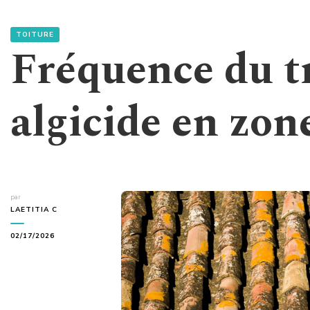
TOITURE
Fréquence du t
algicide en zo
par
LAETITIA C
02/17/2026