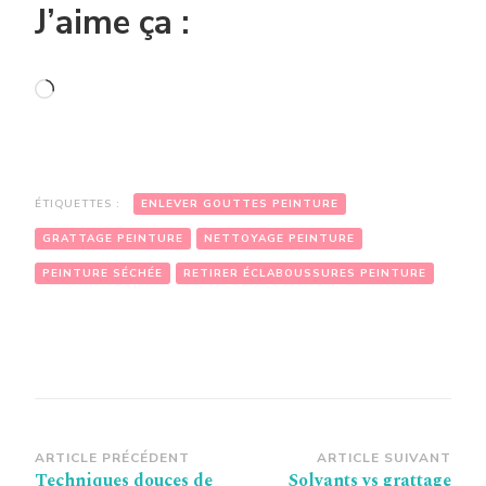
J’aime ça :
Chargement…
ÉTIQUETTES :
ENLEVER GOUTTES PEINTURE
GRATTAGE PEINTURE
NETTOYAGE PEINTURE
PEINTURE SÉCHÉE
RETIRER ÉCLABOUSSURES PEINTURE
Navigation
ARTICLE PRÉCÉDENT
ARTICLE SUIVANT
Techniques douces de
Solvants vs grattage