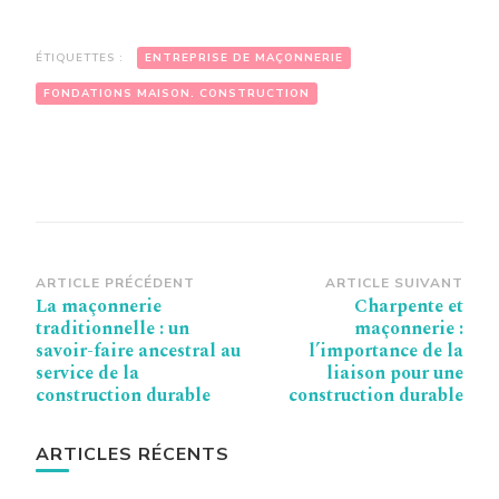
ÉTIQUETTES :
ENTREPRISE DE MAÇONNERIE
FONDATIONS MAISON. CONSTRUCTION
Navigation
ARTICLE PRÉCÉDENT
ARTICLE SUIVANT
La maçonnerie
Charpente et
d’article
traditionnelle : un
maçonnerie :
savoir-faire ancestral au
l’importance de la
service de la
liaison pour une
construction durable
construction durable
ARTICLES RÉCENTS