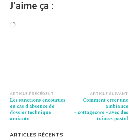
J’aime ça :
Chargement…
Navigation
ARTICLE PRÉCÉDENT
ARTICLE SUIVANT
Les sanctions encourues
Comment créer une
d’article
en cas d’absence de
ambiance
dossier technique
« cottagecore » avec des
amiante
teintes pastel
ARTICLES RÉCENTS