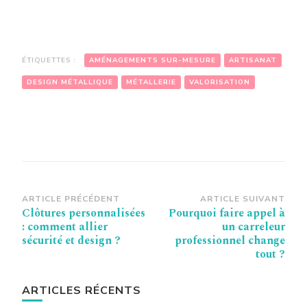
ÉTIQUETTES :
AMÉNAGEMENTS SUR-MESURE
ARTISANAT
DESIGN MÉTALLIQUE
MÉTALLERIE
VALORISATION
Navigation
ARTICLE PRÉCÉDENT
ARTICLE SUIVANT
Clôtures personnalisées
Pourquoi faire appel à
d’article
: comment allier
un carreleur
sécurité et design ?
professionnel change
tout ?
ARTICLES RÉCENTS