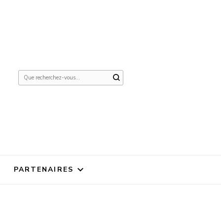
Vous
recherchiez
quelque
chose ?
PARTENAIRES