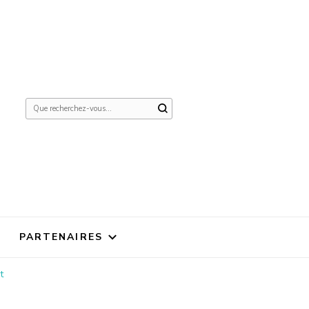
Vous
recherchiez
quelque
chose ?
PARTENAIRES
t