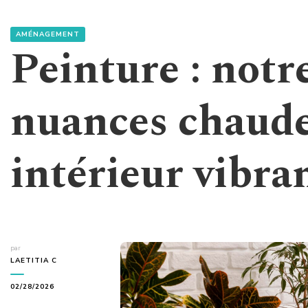
AMÉNAGEMENT
Peinture : notr
nuances chaude
intérieur vibra
par
LAETITIA C
02/28/2026