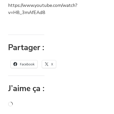
https://www.youtube.com/watch?
v=H8_3mAfEAd8
Partager :
Facebook
X
J’aime ça :
Chargement…