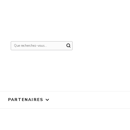
Vous
recherchiez
quelque
chose ?
PARTENAIRES