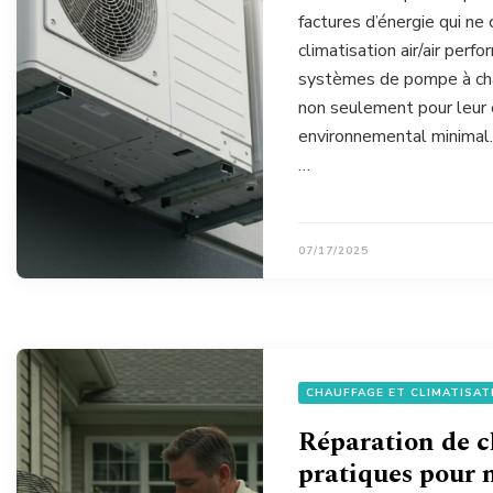
factures d’énergie qui ne
climatisation air/air per
systèmes de pompe à chal
non seulement pour leur e
environnemental minimal.
…
07/17/2025
CHAUFFAGE ET CLIMATISAT
Réparation de c
pratiques pour 