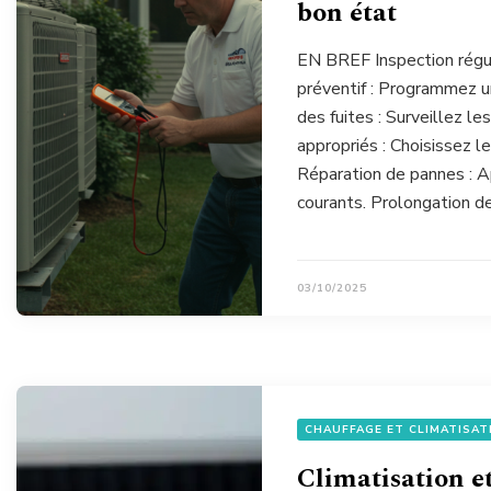
bon état
EN BREF Inspection réguli
préventif : Programmez 
des fuites : Surveillez le
appropriés : Choisissez l
Réparation de pannes : Ap
courants. Prolongation d
03/10/2025
CHAUFFAGE ET CLIMATISAT
Climatisation et