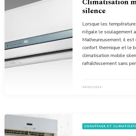
Climatisation mo
silence
Lorsque les température
n’égale le soulagement a
Malheureusement, il est di
confort thermique et le br
climatisation mobile sile
rafraîchissement sans pe
04/02/2024
CHAUFFAGE ET CLIMATISAT