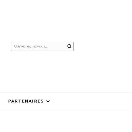
Vous
recherchiez
quelque
chose ?
PARTENAIRES