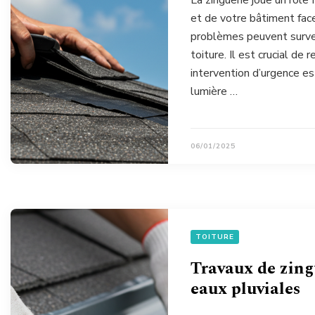
La zinguerie joue un rôle
et de votre bâtiment face
problèmes peuvent surve
toiture. Il est crucial de
intervention d’urgence es
lumière …
06/01/2025
TOITURE
Travaux de zingu
eaux pluviales