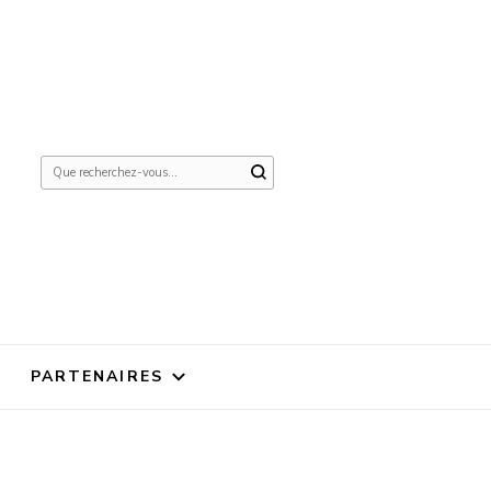
Vous
recherchiez
quelque
chose ?
PARTENAIRES