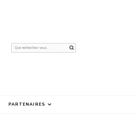
Vous
recherchiez
quelque
chose ?
PARTENAIRES