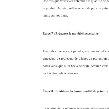
Une fois que vous avez déterminé la quantité de p
l
e
produit
.
Achetez
suffisamment de pots de peint
teinte sur vos murs.
Étape 7 : Préparez le matériel nécessaire
Avant de commencer à peindre, assurez-vous d’avoi
pinceaux, de rouleaux, de bâches de protection p
bords, ainsi que d’un bac à peinture. Assurez-vous
les éventuels déversements.
Étape 8 : Choisissez la bonne qualité de peinture
La qualité de la peinture que vous choisissez peut