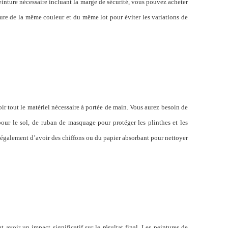
einture nécessaire
incluant
la marge de sécurité, vous pouvez acheter
ure de la même couleur et du même lot pour éviter
l
es variations de
r tout le matériel nécessaire à portée de main. Vous aurez besoin de
our le sol, de ruban de masquage pour protéger les plinthes et les
 également d’avoir des chiffons ou du papier absorbant pour nettoyer
 avoir un impact significatif sur le résultat final. Les peintures de