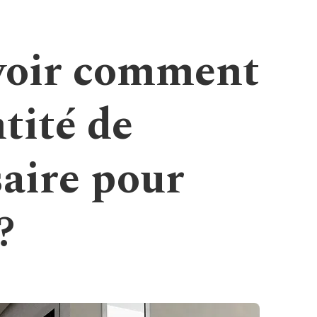
voir comment
tité de
saire pour
?