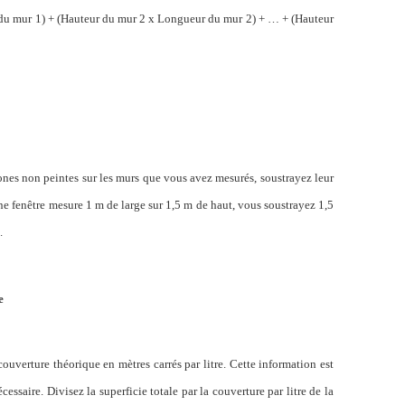
 du mur 1) + (Hauteur du mur 2 x Longueur du mur 2) + … + (Hauteur
zones non peintes sur les murs que vous avez mesurés, soustrayez leur
une fenêtre mesure 1
m
de large sur 1,5
m
de haut, vous soustrayez 1,5
.
e
uverture théorique en mètres carrés par litre. Cette information est
cessaire. Divisez la superficie totale par la couverture par litre de la