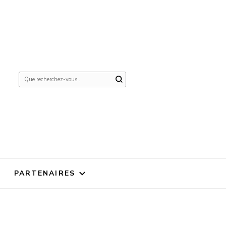
Vous
recherchiez
quelque
chose ?
PARTENAIRES