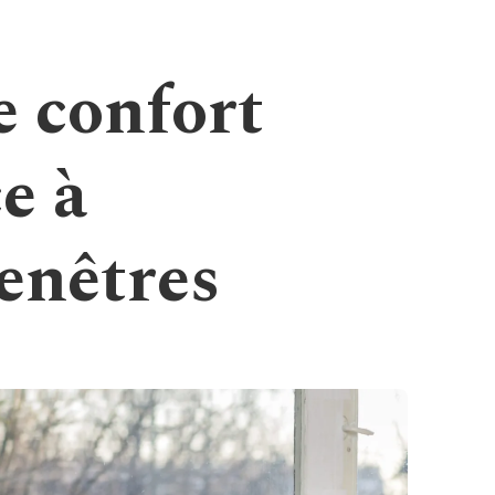
e confort
e à
fenêtres