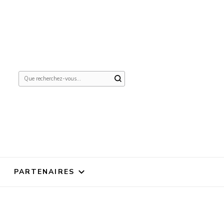
Vous
recherchiez
quelque
chose ?
PARTENAIRES