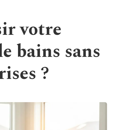
r votre
de bains sans
ises ?