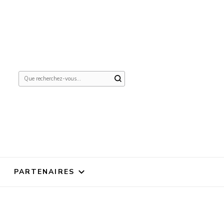
Vous
recherchiez
quelque
chose ?
PARTENAIRES