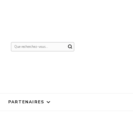
Vous
recherchiez
quelque
chose ?
PARTENAIRES