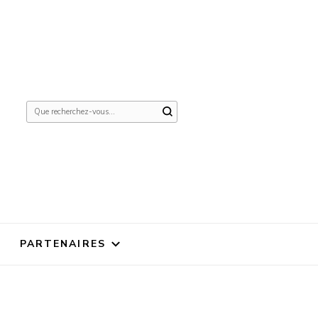
Vous
recherchiez
quelque
chose ?
PARTENAIRES