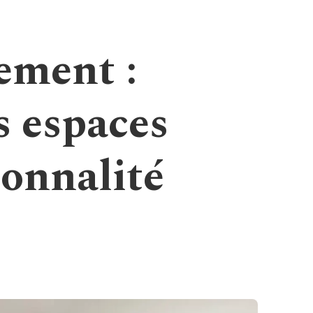
cement :
s espaces
ionnalité