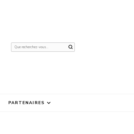
Vous
recherchiez
quelque
chose ?
PARTENAIRES