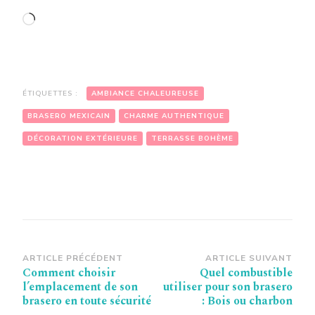
Chargement…
ÉTIQUETTES :
AMBIANCE CHALEUREUSE
BRASERO MEXICAIN
CHARME AUTHENTIQUE
DÉCORATION EXTÉRIEURE
TERRASSE BOHÈME
Navigation
ARTICLE PRÉCÉDENT
ARTICLE SUIVANT
Comment choisir
Quel combustible
d’article
l’emplacement de son
utiliser pour son brasero
brasero en toute sécurité
: Bois ou charbon