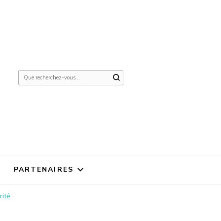
Vous
recherchiez
quelque
chose ?
PARTENAIRES
rité