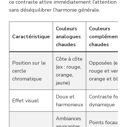
ce contraste attire immédiatement l’attention
sans déséquilibrer l’harmonie générale.
Couleurs
Couleurs
Caractéristique
analogues
complémentair
chaudes
chaudes
Côte à côte
Position sur le
Opposées (ex :
(ex : rouge,
cercle
rouge et vert,
orange,
chromatique
orange et bleu)
jaune)
Doux et
Contraste fort e
Effet visuel
harmonieux
dynamique
Ambiances
Points focaux,
apaisantes,