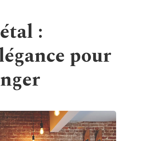
étal :
élégance pour
anger