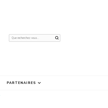
Vous
recherchiez
quelque
chose ?
PARTENAIRES
r