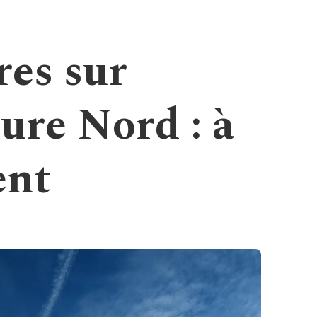
res sur
ture Nord : à
ent