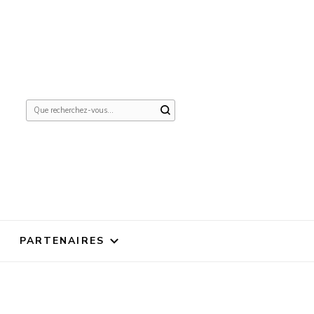
Vous
recherchiez
quelque
chose ?
PARTENAIRES