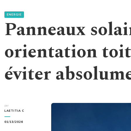
ENERGIE
Panneaux solai
orientation toi
éviter absolum
par
LAETITIA C
01/13/2026