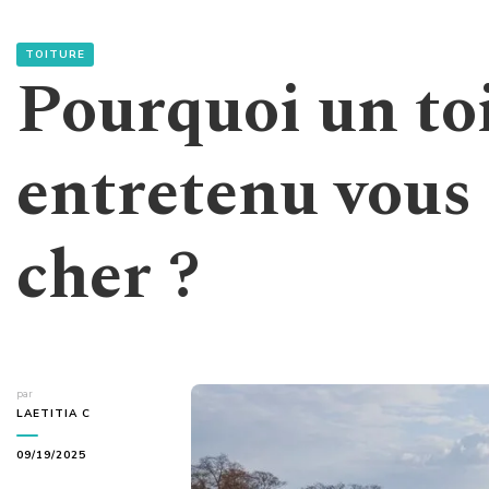
TOITURE
Pourquoi un to
entretenu vous 
cher ?
par
LAETITIA C
09/19/2025