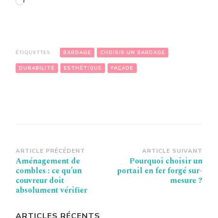
Chargement…
ÉTIQUETTES :
BARDAGE
CHOISIR UN BARDAGE
DURABILITÉ
ESTHÉTIQUE
FAÇADE
Navigation
ARTICLE PRÉCÉDENT
ARTICLE SUIVANT
Aménagement de
Pourquoi choisir un
d’article
combles : ce qu’un
portail en fer forgé sur-
couvreur doit
mesure ?
absolument vérifier
ARTICLES RÉCENTS