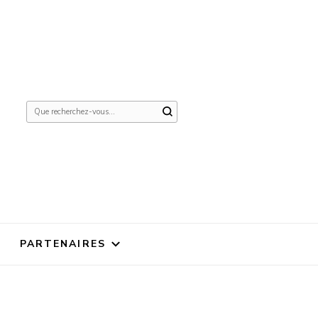
Vous
recherchiez
quelque
chose ?
PARTENAIRES