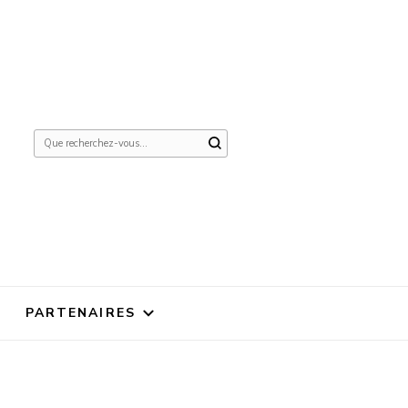
Vous
recherchiez
quelque
chose ?
PARTENAIRES