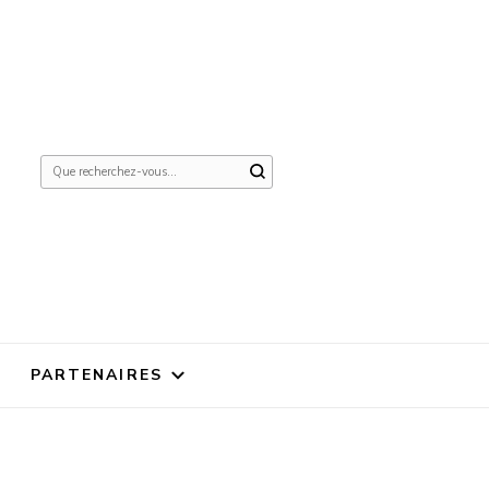
Vous
recherchiez
quelque
chose ?
PARTENAIRES