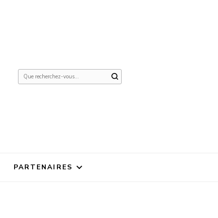
Vous
recherchiez
quelque
chose ?
PARTENAIRES