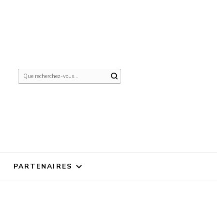
Vous
recherchiez
quelque
chose ?
PARTENAIRES