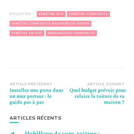
ÉTIQUETTES :
FENÊTRE ALU
FENÊTRE COMPOSITE
FENÊTRE COMPOSITE RAUFIPRO DE REHAU
FENÊTRE EN PVC
MENUISERIES COMPOSITE
Navigation
ARTICLE PRÉCÉDENT
ARTICLE SUIVANT
Installer une porte dans
Quel budget prévoir pour
d’article
un mur porteur : le
refaire la toiture de sa
guide pas à pas
maison ?
ARTICLES RÉCENTS
Habillage de sous-toiture :