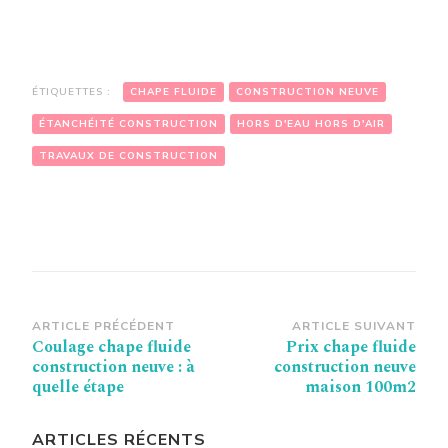
ÉTIQUETTES :
CHAPE FLUIDE
CONSTRUCTION NEUVE
ÉTANCHÉITÉ CONSTRUCTION
HORS D'EAU HORS D'AIR
TRAVAUX DE CONSTRUCTION
Navigation
ARTICLE PRÉCÉDENT
ARTICLE SUIVANT
Coulage chape fluide
Prix chape fluide
d’article
construction neuve : à
construction neuve
quelle étape
maison 100m2
ARTICLES RÉCENTS