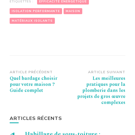
ÉTIQUETTES :
EFFICACITÉ ÉNERGÉTIQUE
ISOLATION PERFORMANTE
MAISON
MATÉRIAUX ISOLANTS
Navigation
ARTICLE PRÉCÉDENT
ARTICLE SUIVANT
Quel bardage choisir
Les meilleures
d’article
pour votre maison ?
pratiques pour la
Guide complet
plomberie dans les
projets de gros œuvre
complexes
ARTICLES RÉCENTS
Habillage de sous-toiture :