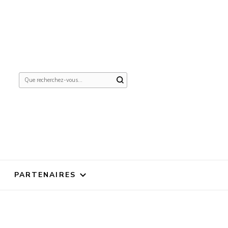
Vous
recherchiez
quelque
chose ?
PARTENAIRES