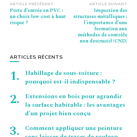
Navigation
ARTICLE PRÉCÉDENT
ARTICLE SUIVANT
Porte d’entrée en PVC :
Inspection des
d’article
un choix low-cost à haut
structures métalliques :
risque ?
l’importance d’une
formation aux
méthodes de contrôle
non destructif (CND)
ARTICLES RÉCENTS
Habillage de sous-toiture :
pourquoi est-il indispensable ?
Extensions en bois pour agrandir
la surface habitable : les avantages
d’un projet bien conçu
Comment appliquer une peinture
sans laisser de traces de rouleau