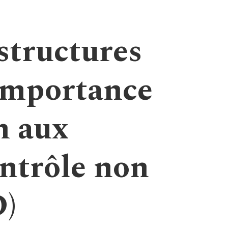
structures
’importance
n aux
ntrôle non
D)