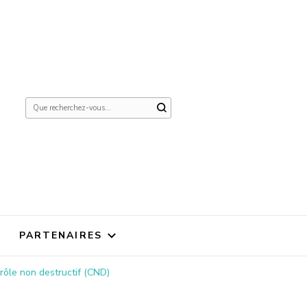
Vous
recherchiez
quelque
chose ?
PARTENAIRES
rôle non destructif (CND)