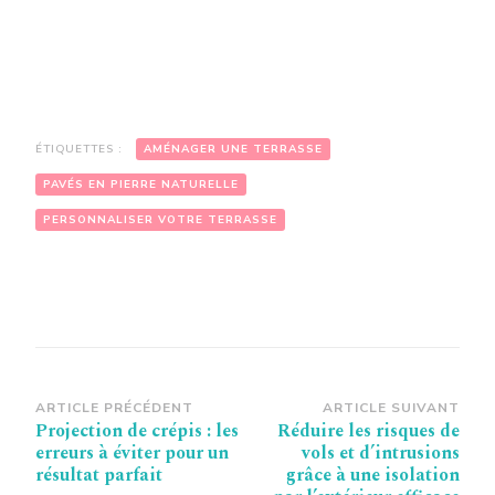
ÉTIQUETTES :
AMÉNAGER UNE TERRASSE
PAVÉS EN PIERRE NATURELLE
PERSONNALISER VOTRE TERRASSE
Navigation
ARTICLE PRÉCÉDENT
ARTICLE SUIVANT
Projection de crépis : les
Réduire les risques de
d’article
erreurs à éviter pour un
vols et d’intrusions
résultat parfait
grâce à une isolation