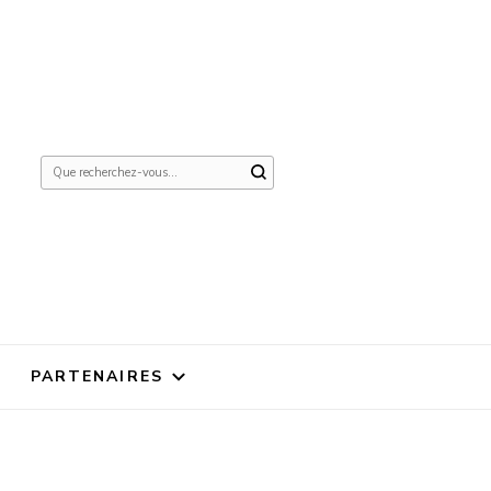
Vous
recherchiez
quelque
chose ?
PARTENAIRES