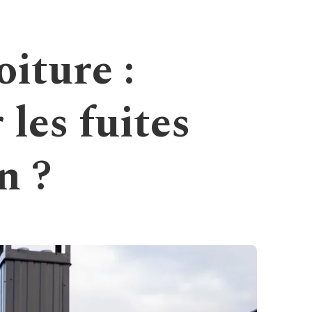
oiture :
les fuites
n ?