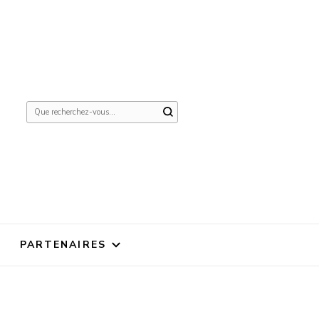
Vous
recherchiez
quelque
chose ?
PARTENAIRES